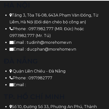
HÀ NỘI
Tầng 3, Tòa T6-08, 643A Phạm Văn Đồng, Từ
Liêm, Hà Nội (Đối diện chéo bộ công an)
Phone :
097.1982.777
(MR. Đức) hoặc
097.1982.777
(Mr. Tú)
Email :
tudinh@morehome.vn
Email :
ducphan@morehome.vn
ĐÀ NẴNG
Quận Liên Chiểu - Đà Nẵng
Phone :
0971982777
Email :
TP. HỒ CHÍ MINH
Số 10, Đường Số 33, Phường An Phú, Thành