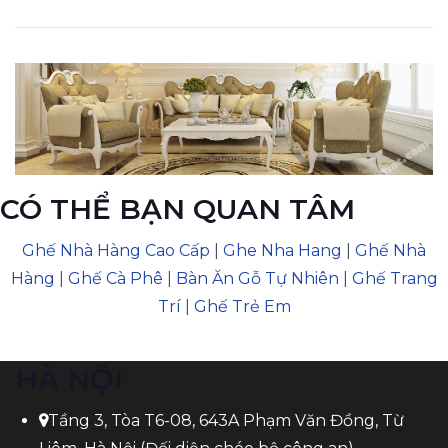
CÓ THỂ BẠN QUAN TÂM
Ghế Nhà Hàng Cao Cấp
|
Ghe Nha Hang
|
Ghế Nhà
Hàng
|
Ghế Cà Phê
|
Bàn Ăn Gỗ Tự Nhiên
|
Ghế Trang
Trí
|
Ghế Trẻ Em
HÀ NỘI
Tầng 3, Tòa T6-08, 643A Phạm Văn Đồng, Từ