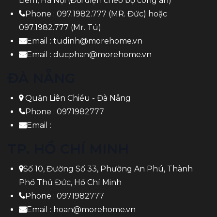
Liêm, Hà Nội (Đối diện chéo bộ công an)
Phone :
097.1982.777
(MR. Đức) hoặc
097.1982.777
(Mr. Tú)
Email :
tudinh@morehome.vn
Email :
ducphan@morehome.vn
ĐÀ NẴNG
Quận Liên Chiểu - Đà Nẵng
Phone :
0971982777
Email :
TP. HỒ CHÍ MINH
Số 10, Đường Số 33, Phường An Phú, Thành
Phố Thủ Đức, Hồ Chí Minh
Phone :
0971982777
Email :
hoan@morehome.vn