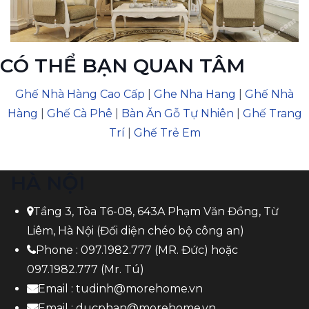
CÓ THỂ BẠN QUAN TÂM
Ghế Nhà Hàng Cao Cấp
|
Ghe Nha Hang
|
Ghế Nhà
Hàng
|
Ghế Cà Phê
|
Bàn Ăn Gỗ Tự Nhiên
|
Ghế Trang
Trí
|
Ghế Trẻ Em
HÀ NỘI
Tầng 3, Tòa T6-08, 643A Phạm Văn Đồng, Từ
Liêm, Hà Nội (Đối diện chéo bộ công an)
Phone :
097.1982.777
(MR. Đức) hoặc
097.1982.777
(Mr. Tú)
Email :
tudinh@morehome.vn
Email :
ducphan@morehome.vn