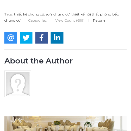
Tags:
thiết kế chung cư
,
sofa chung cư
,
thiết kế nội thất phòng bếp
chung cư
|
Categories:
|
View Count (699)
|
Return
About the Author