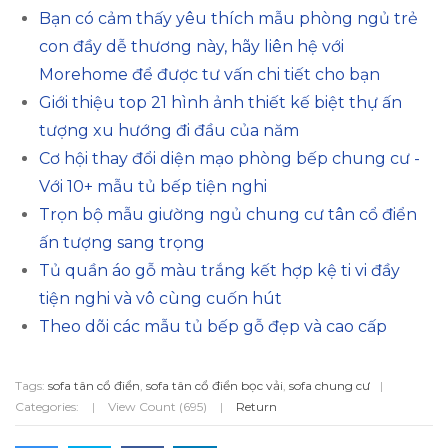
Bạn có cảm thấy yêu thích mẫu phòng ngủ trẻ
con đầy dễ thương này, hãy liên hệ với
Morehome để được tư vấn chi tiết cho bạn
Giới thiệu top 21 hình ảnh thiết kế biệt thự ấn
tượng xu hướng đi đầu của năm
Cơ hội thay đổi diện mạo phòng bếp chung cư -
Với 10+ mẫu tủ bếp tiện nghi
Trọn bộ mẫu giường ngủ chung cư tân cổ điển
ấn tượng sang trọng
Tủ quần áo gỗ màu trắng kết hợp kệ ti vi đầy
tiện nghi và vô cùng cuốn hút
Theo dõi các mẫu tủ bếp gỗ đẹp và cao cấp
Tags:
sofa tân cổ điển
,
sofa tân cổ điển bọc vải
,
sofa chung cư
|
Categories:
|
View Count (695)
|
Return