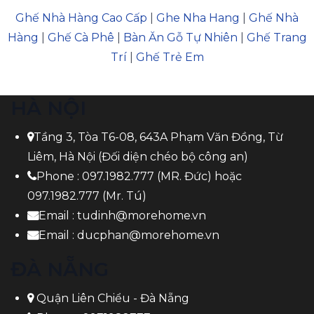
Ghế Nhà Hàng Cao Cấp
|
Ghe Nha Hang
|
Ghế Nhà
Hàng
|
Ghế Cà Phê
|
Bàn Ăn Gỗ Tự Nhiên
|
Ghế Trang
Trí
|
Ghế Trẻ Em
HÀ NỘI
Tầng 3, Tòa T6-08, 643A Phạm Văn Đồng, Từ
Liêm, Hà Nội (Đối diện chéo bộ công an)
Phone :
097.1982.777
(MR. Đức) hoặc
097.1982.777
(Mr. Tú)
Email :
tudinh@morehome.vn
Email :
ducphan@morehome.vn
ĐÀ NẴNG
Quận Liên Chiểu - Đà Nẵng